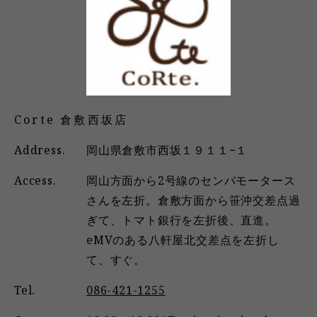
Corte 倉敷西坂店
Address.
岡山県倉敷市西坂１９１１−１
Access.
岡山方面から2号線のセンバモータース
さんを左折。倉敷方面から笹沖交差点過
ぎて、トマト銀行を左折後、直進。
eMVのある八軒屋北交差点を左折し
て、すぐ。
Tel.
086-421-1255