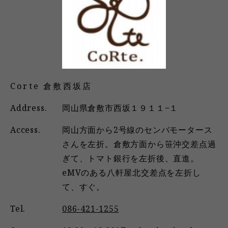
Corte 倉敷西坂店
Address.
岡山県倉敷市西坂１９１１−１
Access.
岡山方面から2号線のセンバモータース
さんを左折。倉敷方面から笹沖交差点過
ぎて、トマト銀行を左折後、直進。
eMVのある八軒屋北交差点を左折し
て、すぐ。
Tel.
086-421-1255