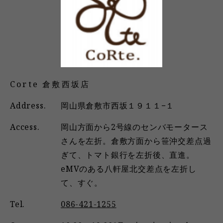
Corte 倉敷西坂店
Address.
岡山県倉敷市西坂１９１１−１
Access.
岡山方面から2号線のセンバモータース
さんを左折。倉敷方面から笹沖交差点過
ぎて、トマト銀行を左折後、直進。
eMVのある八軒屋北交差点を左折し
て、すぐ。
Tel.
086-421-1255