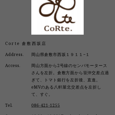
Corte 倉敷西坂店
Address.
岡山県倉敷市西坂１９１１−１
Access.
岡山方面から2号線のセンバモータース
さんを左折。倉敷方面から笹沖交差点過
ぎて、トマト銀行を左折後、直進。
eMVのある八軒屋北交差点を左折し
て、すぐ。
Tel.
086-421-1255