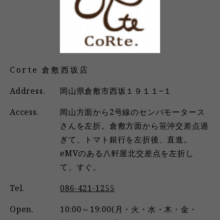
Corte 倉敷西坂店
Address.
岡山県倉敷市西坂１９１１−１
Access.
岡山方面から2号線のセンバモータース
さんを左折。倉敷方面から笹沖交差点過
ぎて、トマト銀行を左折後、直進。
eMVのある八軒屋北交差点を左折し
て、すぐ。
Tel.
086-421-1255
Open.
10:00～19:00(月・火・水・木・金・