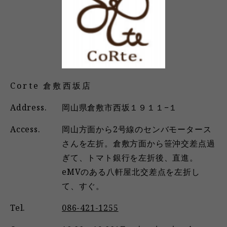
Corte 倉敷西坂店
Address.
岡山県倉敷市西坂１９１１−１
Access.
岡山方面から2号線のセンバモータース
さんを左折。倉敷方面から笹沖交差点過
ぎて、トマト銀行を左折後、直進。
eMVのある八軒屋北交差点を左折し
て、すぐ。
Tel.
086-421-1255