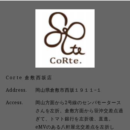
Corte 倉敷西坂店
Address.
岡山県倉敷市西坂１９１１−１
Access.
岡山方面から2号線のセンバモータース
さんを左折。倉敷方面から笹沖交差点過
ぎて、トマト銀行を左折後、直進。
eMVのある八軒屋北交差点を左折し