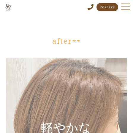
Reserve
after⇨⇨