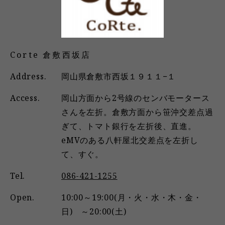
Corte 倉敷西坂店
Address.
岡山県倉敷市西坂１９１１−１
Access.
岡山方面から2号線のセンバモータース
さんを左折。倉敷方面から笹沖交差点過
ぎて、トマト銀行を左折後、直進。
eMVのある八軒屋北交差点を左折し
て、すぐ。
Tel.
086-421-1255
Open.
10:00～19:00(月・火・水・木・金・
日) ～20:00(土)