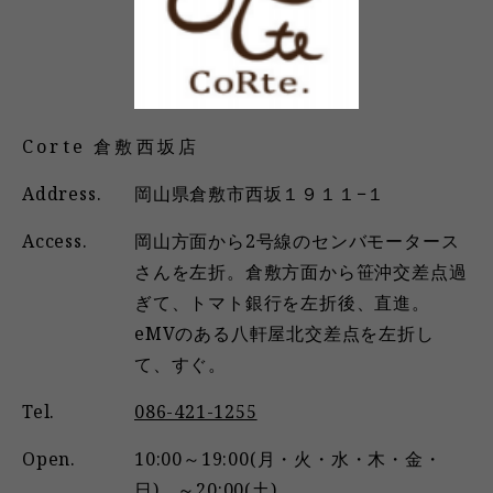
Corte 倉敷西坂店
Address.
岡山県倉敷市西坂１９１１−１
Access.
岡山方面から2号線のセンバモータース
さんを左折。倉敷方面から笹沖交差点過
ぎて、トマト銀行を左折後、直進。
eMVのある八軒屋北交差点を左折し
て、すぐ。
Tel.
086-421-1255
Open.
10:00～19:00(月・火・水・木・金・
日) ～20:00(土)