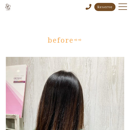
Reserve
before⇨⇨