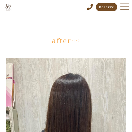
Reserve
after⇨⇨