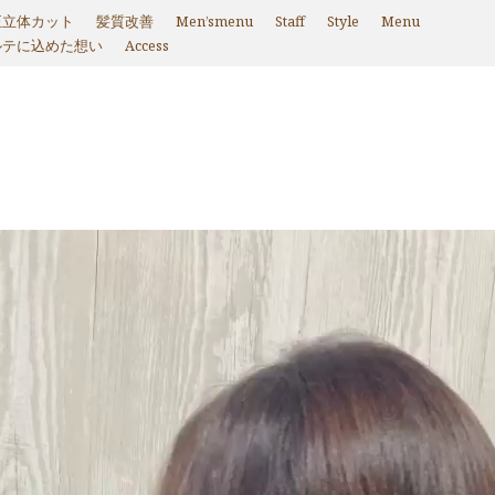
正立体カット
髪質改善
Men’smenu
Staff
Style
Menu
ルテに込めた想い
Access