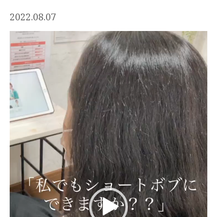
2022.08.07
動
画
プ
レ
ー
ヤ
ー