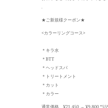
.
★ご新規様クーポン★
<カラーリングコース>
＊キラ水
＊BTT
＊ヘッドスパ
＊トリートメント
＊カット
＊カラー
通常価格 ¥21,450 → ¥9,800 “55