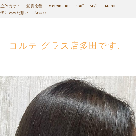
正立体カット
髪質改善
Men’smenu
Staff
Style
Menu
ルテに込めた想い
Access
コルテ グラス店多田です。