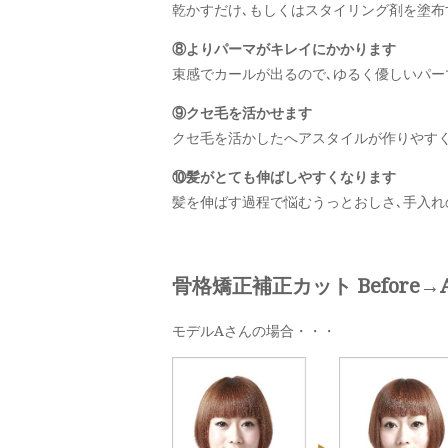
乾かすだけ､もしくはスタイリング剤を塗
⑧よりパーマがキレイにかかります
束感でカールが出るので､ゆるく優しいパ
⑨クセ毛を活かせます
クセ毛を活かしたへアスタイルが作りやす
⑩髪がとても伸ばしやすくなります
髪を伸ばす過程で悩むうっとおしさ､手入れ
骨格矯正補正カット Before→Af
モデルAさんの場合・・・