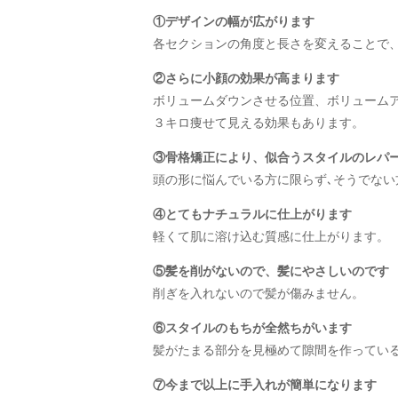
①デザインの幅が広がります
各セクションの角度と長さを変えることで
②さらに小顔の効果が高まります
ボリュームダウンさせる位置、ボリューム
３キロ痩せて見える効果もあります。
③骨格矯正により、似合うスタイルのレパ
頭の形に悩んでいる方に限らず､そうでな
④とてもナチュラルに仕上がります
軽くて肌に溶け込む質感に仕上がります。
⑤髪を削がないので、髪にやさしいのです
削ぎを入れないので髪が傷みません。
⑥スタイルのもちが全然ちがいます
髪がたまる部分を見極めて隙間を作ってい
⑦今まで以上に手入れが簡単になります