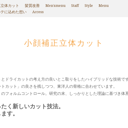
正立体カット
髪質改善
Men’smenu
Staff
Style
Menu
ルテに込めた想い
Access
小顔補正立体カット
トとドライカットの考え方の良いとこ取りをしたハイブリッドな技術で
ントカット」の良さを残しつつ、東洋人の骨格に合わせています。
」のフォルムコントロール。研究の末、しっかりとした理論に基づき体
ったく新しいカット技法。
します。