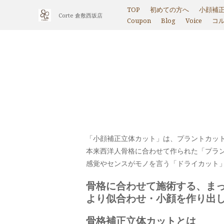
TOP
初めての方へ
小顔補
Corte 倉敷西坂店
Coupon
Blog
Voice
コ
「小顔補正立体カット」は、プラントカッ
本来西洋人骨格に合わせて作られた「プラ
感覚やセンスがモノを言う「ドライカット
骨格に合わせて施術する、ま
より似合わせ・小顔を作り出
骨格補正立体カットとは